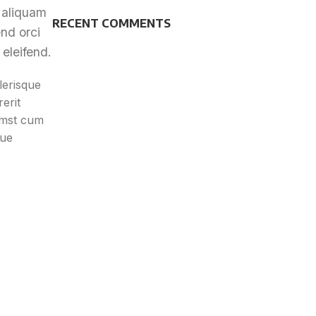
 aliquam
RECENT COMMENTS
end orci
eleifend.
lerisque
erit
umst cum
que