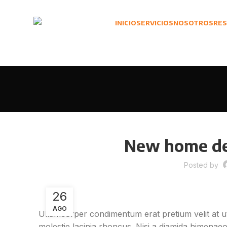
INICIO
SERVICIOS
NOSOTROS
RES
New home de
Posted by
26
AGO
Ullamcorper condimentum erat pretium velit at u
molestie lacinia rhoncus. Nisi a diamida himenae