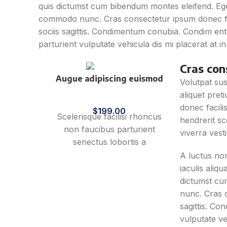
quis dictumst cum bibendum montes eleifend. Eg
commodo nunc. Cras consectetur ipsum donec fac
sociis sagittis. Condimentum conubia. Condim ent
parturient vulputate vehicula dis mi placerat at i
Cras con
Augue adipiscing euismod
Volutpat su
aliquet pre
Furniture
donec facili
$
199.00
Scelerisque facilisi rhoncus
hendrerit sc
non faucibus parturient
viverra vest
senectus lobortis a
ullamcorper vestibulum mi
A luctus no
nibh ultricies a parturient
iaculis aliq
gravida a vestibulum leo sem
dictumst cu
in. Est cum torquent mi in
nunc. Cras c
scelerisque leo aptent per at
sagittis. C
vitae ante eleifend mollis
vulputate ve