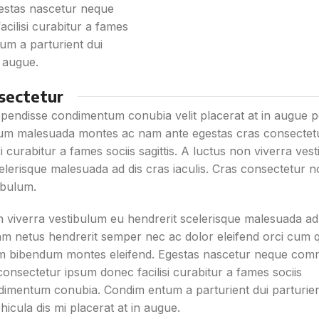
estas nascetur neque
ilisi curabitur a fames
um a parturient dui
n augue.
sectetur
spendisse condimentum conubia velit placerat at in augue p
tium malesuada montes ac nam ante egestas cras consectet
si curabitur a fames sociis sagittis. A luctus non viverra ve
elerisque malesuada ad dis cras iaculis. Cras consectetur 
ibulum.
n viverra vestibulum eu hendrerit scelerisque malesuada ad
uam netus hendrerit semper nec ac dolor eleifend orci cum 
m bibendum montes eleifend. Egestas nascetur neque co
onsectetur ipsum donec facilisi curabitur a fames sociis
ondimentum conubia. Condim entum a parturient dui parturie
hicula dis mi placerat at in augue.