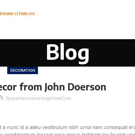
ERVAR CITA
BLOG
Blog
DECORATION
cor from John Doerson
Spaceimportaciones@gmail.com
t a nunc id a adeu vestibulum nibh urna nam consequat er
os condimentum laoreet pera neque habitant leo feugiat vive