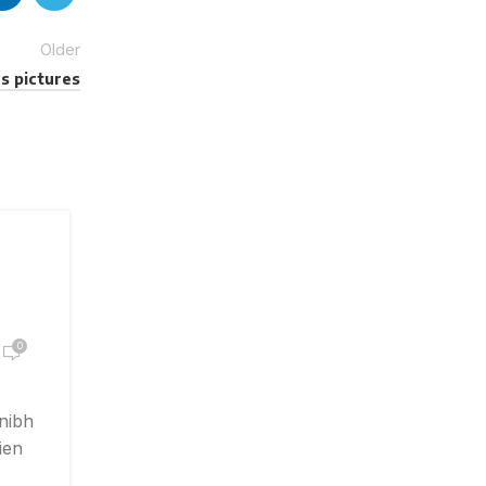
Older
es pictures
26
INSPIRATION
AGO
Minimalist Japanese-inspir
furniture
0
Posted by
Spaceimportaciones@gmail.com
 nibh
A taciti cras scelerisque scelerisque gravi
ien
natoque nulla vestibulum turpis primis adipi
faucibus scele...