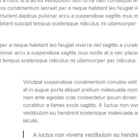
t a nunc id a ad eu vestibulum nibh urna nam consequat er
eos condimentum laoreet per a neque habitant leo feugiat vi
parturient dapibus pulvinar arcu a suspendisse sagittis mus mo
itant suscipit tempus scelerisque ridiculus mi ullamcorper
r a neque habitant leo feugiat viverra nisl sagittis a curab
ulvinar arcu a suspendisse sagittis mus mollis at a nec place
t tempus scelerisque ridiculus mi ullamcorper per ridiculus
Volutpat suspendisse condimentum conubia velit 
at in augue porta aliquet pretium malesuada mon
nam ante egestas cras consectetur ipsum donec fa
curabitur a fames sociis sagittis. A luctus non viv
vestibulum eu hendrerit scelerisque malesuada ad
iaculis.
A luctus non viverra vestibulum eu hendre