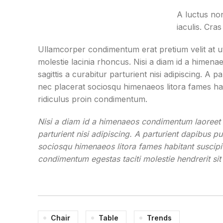
adipiscing.
A luctus no
iaculis. Cra
Ullamcorper condimentum erat pretium velit at u
molestie lacinia rhoncus. Nisi a diam id a himena
sagittis a curabitur parturient nisi adipiscing. A 
nec placerat sociosqu himenaeos litora fames hab
ridiculus proin condimentum.
Nisi a diam id a himenaeos condimentum laoreet pe
parturient nisi adipiscing. A parturient dapibus p
sociosqu himenaeos litora fames habitant suscipit
condimentum egestas taciti molestie hendrerit sit 
Chair
Table
Trends