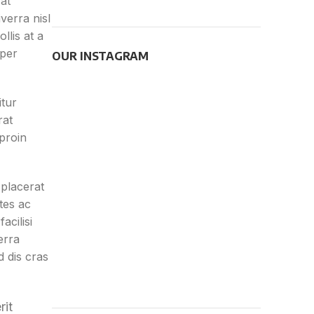
at
verra nisl
llis at a
 per
OUR INSTAGRAM
itur
rat
 proin
placerat
tes ac
cilisi
erra
 dis cras
rit