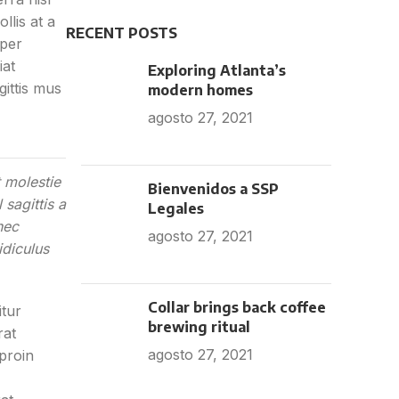
llis at a
RECENT POSTS
 per
iat
Exploring Atlanta’s
gittis mus
modern homes
agosto 27, 2021
No
Comments
 molestie
Bienvenidos a SSP
sagittis a
Legales
nec
agosto 27, 2021
No
idiculus
Comments
Collar brings back coffee
itur
brewing ritual
rat
agosto 27, 2021
No
 proin
Comments