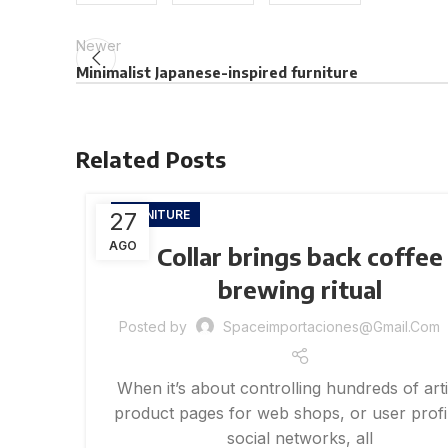
Newer
Minimalist Japanese-inspired furniture
Related Posts
27
FURNITURE
AGO
Collar brings back coffee
brewing ritual
Posted by
Spaceimportaciones@gmail.com
When it’s about controlling hundreds of arti
product pages for web shops, or user profil
social networks, all