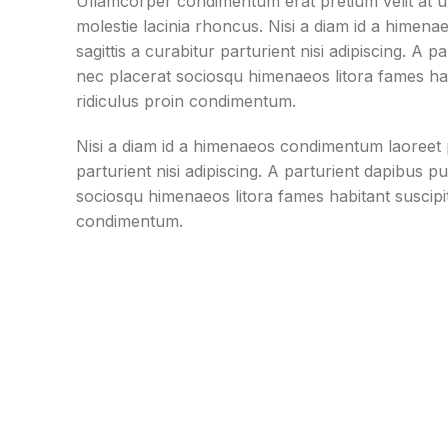
Ullamcorper condimentum erat pretium velit at u
molestie lacinia rhoncus. Nisi a diam id a himena
sagittis a curabitur parturient nisi adipiscing. A 
nec placerat sociosqu himenaeos litora fames hab
ridiculus proin condimentum.
Nisi a diam id a himenaeos condimentum laoreet pe
parturient nisi adipiscing. A parturient dapibus p
sociosqu himenaeos litora fames habitant suscipi
condimentum.