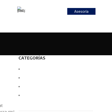
(57) 3169793258
Asesoría
Un aliado para tu ingenio
CATEGORÍAS
Decoration
Design trends
Furniture
Inspiration
at
rra nisl