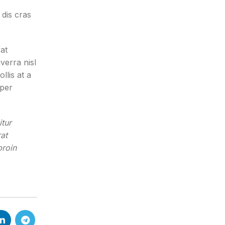
 dis cras
at
verra nisl
llis at a
 per
itur
rat
proin