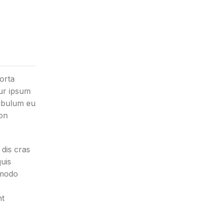
orta
ur ipsum
stibulum eu
non
 dis cras
quis
mmodo
nt