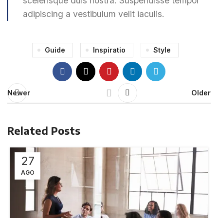
scelerisque duis nostra. Suspendisse tempor
adipiscing a vestibulum velit iaculis.
Guide
Inspiratio
Style
Newer
Older
Related Posts
27
AGO