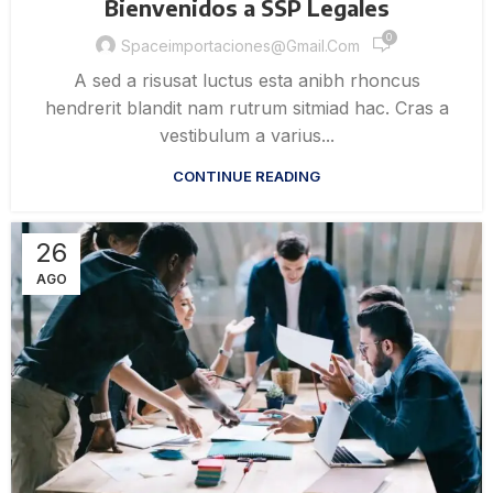
Bienvenidos a SSP Legales
0
Spaceimportaciones@gmail.com
A sed a risusat luctus esta anibh rhoncus
hendrerit blandit nam rutrum sitmiad hac. Cras a
vestibulum a varius...
CONTINUE READING
26
AGO