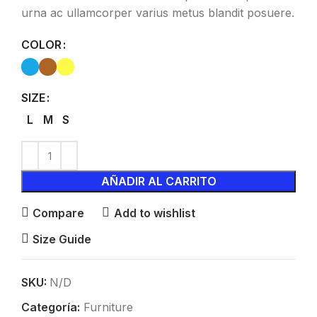
urna ac ullamcorper varius metus blandit posuere.
COLOR
SIZE
L
M
S
AÑADIR AL CARRITO
Compare
Add to wishlist
Size Guide
SKU:
N/D
Categoría:
Furniture