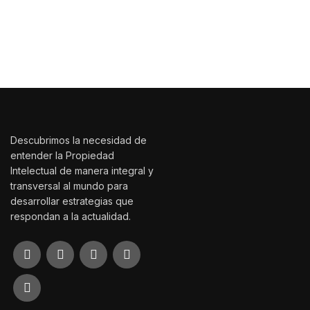
Las ideas mueven el mundo, pero
mollis adipiscing.
mollis adipiscing.
solo las protegidas dejan huella.
Haz que tu creación trascienda con SSP Legales.
Descubrimos la necesidad de
entender la Propiedad
Intelectual de manera integral y
transversal al mundo para
desarrollar estrategias que
respondan a la actualidad.